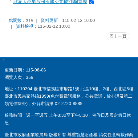
欣湖天然氣股份有限公司防詐騙宣導
點閱數：
資料更新：
115-02-12 10:00
315
資料檢視：
115-02-12 10:00
回上一頁
:::
更新日期
115-08-06
瀏覽人次
356
地址：110204 臺北市信義區市府路1號 北區10樓、2樓、西北區5樓
臺北市民當家熱線
1999
(免付費電話服務，公共電話，放心講及第二
類電信除外)，外縣市請撥 02-2720-8889
服務時間：週一至週五 上午8:30至下午5:30，例假日及國定假日休
息
臺北市政府產業發展局 版權所有 尊重智慧財產權 請勿任意轉載作商