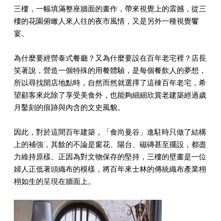
三樓，一幅填滿整座牆面的畫作，帶來視覺上的震撼，從三
樓的花園俯瞰人來人往的夜市風情，又是另外一種視覺饗
宴。
為什麼要經營泰式餐廳？又為什麼要設在百年老宅裡？店長
笑著說，營造一個特殊的用餐體驗，是每個餐飲人的夢想，
所以尋找開店地點時，自然而然就選擇了這棟百年老宅，希
望顧客來此除了享受美食外，也能夠細細欣賞老建築經過歲
月鑿刻的痕跡與內含的文史風貌。
因此，對於這間百年建築，「食尚曼谷」進駐時只做了結構
上的補強，其餘的不論是窗花、陽台、磁磚甚至擺設，都盡
力維持原樣。正因為對文物保存的堅持，三樓的壁畫是一位
婦人正低著頭織布的模樣，將百年來士林的傳統織布產業栩
栩如生的呈現在牆面上。