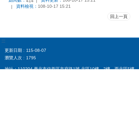
點閱數：
資料更新：
108-10-17 15:21
414
資料檢視：
108-10-17 15:21
回上一頁
:::
更新日期
115-08-07
瀏覽人次
1795
地址：110204 臺北市信義區市府路1號 北區10樓、2樓、西北區5樓
臺北市民當家熱線
1999
(免付費電話服務，公共電話，放心講及第二
類電信除外)，外縣市請撥 02-2720-8889
服務時間：週一至週五 上午8:30至下午5:30，例假日及國定假日休
息
臺北市政府產業發展局 版權所有 尊重智慧財產權 請勿任意轉載作商
業用途
建議解析度1024x768