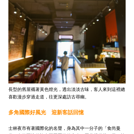
長型的舊屋襯著黃色燈光，透出淡淡古味，客人來到這裡總
喜歡漫步穿過走道，往更深處訪古尋幽。
多角國際好風光 迎新客話回憶
士林夜市有著國際化的名聲，身為其中一分子的「食尚曼