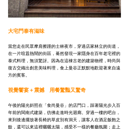
大宅門泰有滋味
當您走在民眾摩肩擦踵的士林夜市，穿過店家林立的街道，
在一片喧囂熱鬧的街區，驀然發現一家隱身在百年老宅裡的
泰式料理，無須驚訝。因為在這棟古老的建築物裡，時尚與
復古交織出創意美味料理，食上曼谷正默默地歡迎著來自遠
方的賓客。
視覺饗宴＋震撼 用餐驚豔又驚奇
午後的陽光斜照在「食尚曼谷」的店門口，踩著陽光步入百
年前的閩南式建築，彷彿走進時光迴廊。穿過一樓的吧台，
來到後邊擺放著長椅的草皮別有洞天，讓客人在酒足飯飽之
餘，還可以來這裡曬曬太陽，感受不一樣的餐廳氛圍；走上