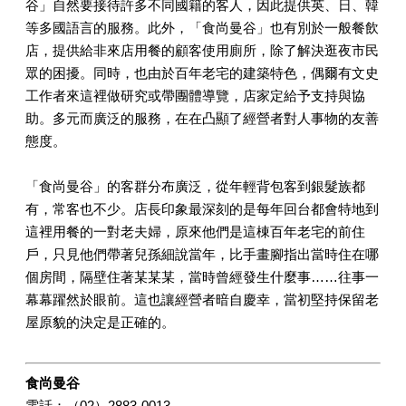
谷」自然要接待許多不同國籍的客人，因此提供英、日、韓
等多國語言的服務。此外，「食尚曼谷」也有別於一般餐飲
店，提供給非來店用餐的顧客使用廁所，除了解決逛夜市民
眾的困擾。同時，也由於百年老宅的建築特色，偶爾有文史
工作者來這裡做研究或帶團體導覽，店家定給予支持與協
助。多元而廣泛的服務，在在凸顯了經營者對人事物的友善
態度。
「食尚曼谷」的客群分布廣泛，從年輕背包客到銀髮族都
有，常客也不少。店長印象最深刻的是每年回台都會特地到
這裡用餐的一對老夫婦，原來他們是這棟百年老宅的前住
戶，只見他們帶著兒孫細說當年，比手畫腳指出當時住在哪
個房間，隔壁住著某某某，當時曾經發生什麼事……往事一
幕幕躍然於眼前。這也讓經營者暗自慶幸，當初堅持保留老
屋原貌的決定是正確的。
食尚曼谷
電話：（02）2883-0013