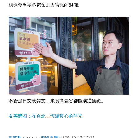
踏進食尚曼谷宛如走入時光的迴廊。
不管是日文或韓文，來食尚曼谷都能溝通無礙。
友善商圈：在台北，恆溫暖心的時光