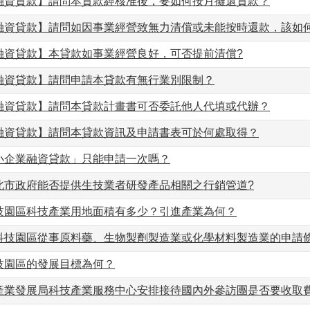
融資貸款】請問本貸款經核准後，要如何按月攤還貸款？
融資貸款】請問如因事業經營致無力清償或未能按時還款，該如
融資貸款】本貸款如事業經營良好，可否提前清償?
融資貸款】請問申請本貸款有無行業別限制？
融資貸款】請問本貸款計畫書可否委託他人代填或代辦？
融資貸款】請問本貸款資訊及申請書表可於何處取得？
小企業融資貸款」只能申請一次嗎？
北市政府能否提供生技業者研發產品相關之行銷管道?
技園區科技產業用地面積有多少？引進產業為何？
科技園區從事原料藥、生物製劑製造業或化學材料製造業的申請
技園區的發展目標為何？
產業發展局科技產業服務中心安排接待國內外參訪團是否要收取