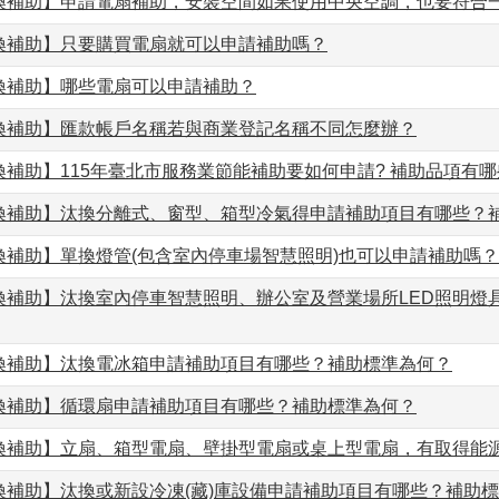
換補助】申請電扇補助，安裝空間如果使用中央空調，也要符合
換補助】只要購買電扇就可以申請補助嗎？
換補助】哪些電扇可以申請補助？
換補助】匯款帳戶名稱若與商業登記名稱不同怎麼辦？
補助】115年臺北市服務業節能補助要如何申請? 補助品項有哪
換補助】汰換分離式、窗型、箱型冷氣得申請補助項目有哪些？
換補助】單換燈管(包含室內停車場智慧照明)也可以申請補助嗎？
換補助】汰換室內停車智慧照明、辦公室及營業場所LED照明燈
換補助】汰換電冰箱申請補助項目有哪些？補助標準為何？
換補助】循環扇申請補助項目有哪些？補助標準為何？
換補助】立扇、箱型電扇、壁掛型電扇或桌上型電扇，有取得能
換補助】汰換或新設冷凍(藏)庫設備申請補助項目有哪些？補助