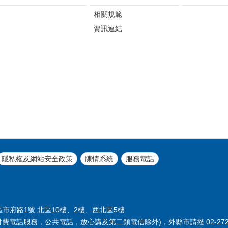
相關規範
資訊連結
隱私權及網站安全政策
陳情系統
服務電話
義區市府路1號 北區10樓、2樓、西北區5樓
付費電話服務，公共電話，放心講及第二類電信除外)，外縣市請撥 02-2720