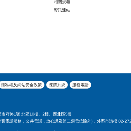
相關規範
資訊連結
隱私權及網站安全政策
陳情系統
服務電話
義區市府路1號 北區10樓、2樓、西北區5樓
付費電話服務，公共電話，放心講及第二類電信除外)，外縣市請撥 02-2720