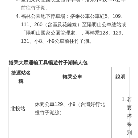
前往竹子湖。
福林公園地下停車場：搭乘公車公車紅5、109、
111、260（含區及花鐘線）至陽明山公車總站或
「陽明山國家公園管理處」，再轉乘128、129、
131、小8、小9公車前往竹子湖。
搭乘大眾運輸工具暢遊竹子湖懶人包
捷運站名
轉乘公車
說明
稱
若
休閒公車129、小9（台灣好行北
要
北投站
投竹子湖線）
搭
乘
到