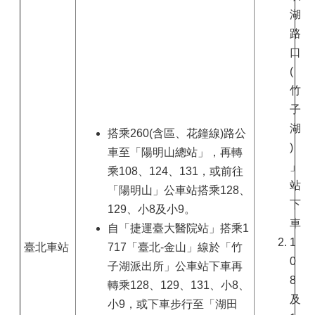
湖
路
口
(
竹
子
湖
搭乘260(含區、花鐘線)路公
)
車至「陽明山總站」，再轉
」
乘108、124、131，或前往
站
「陽明山」公車站搭乘128、
下
129、小8及小9。
車
自「捷運臺大醫院站」搭乘1
1
臺北車站
717「臺北-金山」線於「竹
0
子湖派出所」公車站下車再
8
轉乘128、129、131、小8、
及
小9，或下車步行至「湖田