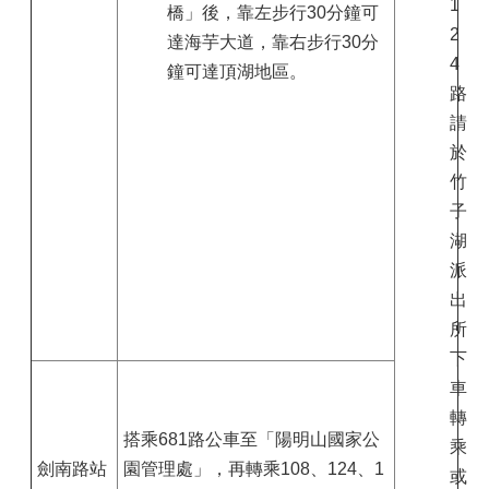
1
橋」後，靠左步行30分鐘可
2
達海芋大道，靠右步行30分
4
鐘可達頂湖地區。
路
請
於
竹
子
湖
派
出
所
下
車
轉
搭乘681路公車至「陽明山國家公
乘
劍南路站
園管理處」，再轉乘108、124、1
或