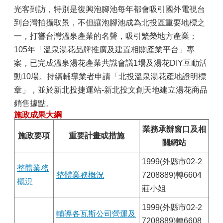
光客到訪，特別是復興泡腳池每年都會吸引國外電視台
到台灣拍攝取景，不但讓泡腳池成為北投區重要地標之
一，打響台灣溫泉產業的名聲，吸引繁榮地方產業；
105年「溫泉湯花品牌推廣及建置相關產業平台」專
案，已完成溫泉湯花產業共識會議1場及湯花DIY互動活
動10場。持續輔導業者申請「北投溫泉湯花產地證明標
章」，並於新北投捷運站-新北投文創天地建立湯花商品
銷售據點。
施政成果大綱
業務承辦窗口及相
施政要項
重要計畫或措施
關網站
1999(外縣市02-2
整體業務
整體業務概況
7208889)轉6604
概況
莊小姐
1999(外縣市02-2
輔導各瓦斯公司營運及
7208889)轉6608