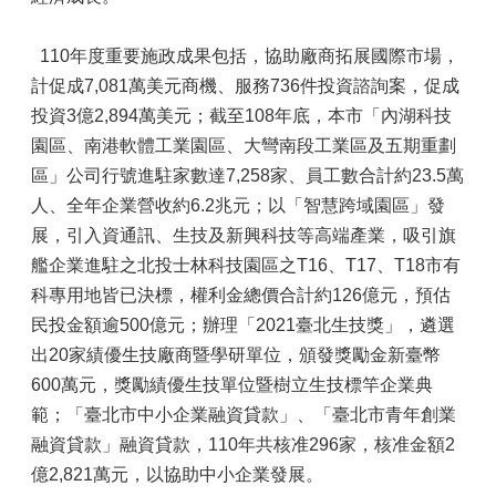
110年度重要施政成果包括，協助廠商拓展國際市場，
計促成7,081萬美元商機、服務736件投資諮詢案，促成
投資3億2,894萬美元；截至108年底，本市「內湖科技
園區、南港軟體工業園區、大彎南段工業區及五期重劃
區」公司行號進駐家數達7,258家、員工數合計約23.5萬
人、全年企業營收約6.2兆元；以「智慧跨域園區」發
展，引入資通訊、生技及新興科技等高端產業，吸引旗
艦企業進駐之北投士林科技園區之T16、T17、T18市有
科專用地皆已決標，權利金總價合計約126億元，預估
民投金額逾500億元；辦理「2021臺北生技獎」，遴選
出20家績優生技廠商暨學研單位，頒發獎勵金新臺幣
600萬元，獎勵績優生技單位暨樹立生技標竿企業典
範；「臺北市中小企業融資貸款」、「臺北市青年創業
融資貸款」融資貸款，110年共核准296家，核准金額2
億2,821萬元，以協助中小企業發展。