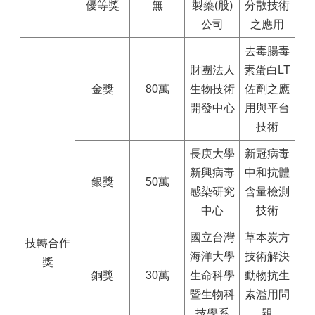
優等獎
無
製藥(股)
分散技術
公司
之應用
去毒腸毒
財團法人
素蛋白LT
金獎
80萬
生物技術
佐劑之應
開發中心
用與平台
技術
長庚大學
新冠病毒
新興病毒
中和抗體
銀獎
50萬
感染研究
含量檢測
中心
技術
國立台灣
草本炭方
技轉合作
海洋大學
技術解決
獎
銅獎
30萬
生命科學
動物抗生
暨生物科
素濫用問
技學系
題