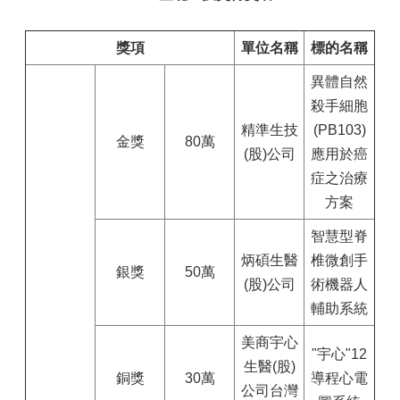
獎項
單位名稱
標的名稱
異體自然
殺手細胞
精準生技
(PB103)
金獎
80萬
(股)公司
應用於癌
症之治療
方案
智慧型脊
炳碩生醫
椎微創手
銀獎
50萬
(股)公司
術機器人
輔助系統
美商宇心
"宇心"12
生醫(股)
銅獎
30萬
導程心電
公司台灣