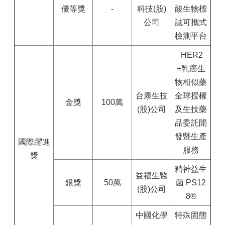
優等獎
-
科技(股)
酸生物標
公司
誌可攜式
檢測平台
HER2
+乳癌生
物相似藥
台康生技
全球授權
金獎
100萬
(股)公司
及生技藥
品委託開
發暨生產
國際躍進
服務
獎
精神益生
益福生醫
銀獎
50萬
菌 PS12
(股)公司
8®
中國化學
特殊固態