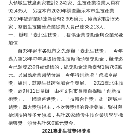
大領域生技廠商家數計2,242家、生技產業從業人員有
92,435人；另據本市2020年調查顯示本巿生技產業
2019年總營業額達新台幣2,305億元，廠商家數計555
家，整個生技醫藥產業從業人員已達38,213人。
一、 辦理「臺北生技獎」，提供企業獎勵金與企業形象
加值
自93年起率各縣市之先創辦「臺北生技獎」，今年
邁入第18年每年選拔績優生技廠商頒發獎勵金，辦理迄
今已頒發230件績優標的，總獎勵金達新臺幣1億760萬
元。另因應產業趨勢發展，今年特別新增「跨域卓越
獎」組別，鼓勵生技跨領域合作發展。「2021臺北生技
獎」於9月11日舉辦，由柯文哲市長親自揭曉「創新技
術獎」、「國際躍進獎」、「技轉合作獎」及「跨域卓
越獎」四大獎項得主，本次獲獎標的囊括藥品、醫材與
檢測技術等多元領域，共計20家績優生技企業與學研機
構獲獎，頒發共計600萬元獎金。
2021
臺北生技獎得獎名