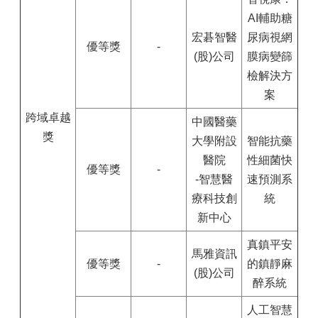
AI輔助糖
宏碁智醫
尿病視網
優等獎
-
(股)公司
膜病變篩
檢解決方
案
跨域卓越
中國醫藥
獎
大學附設
智能抗藥
醫院
性細菌快
優等獎
-
-智慧醫
速預測系
療科技創
統
新中心
真鎮平安
馬雅資訊
優等獎
-
的鎮靜麻
(股)公司
醉系統
人工智慧