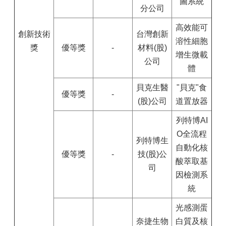
圖系統
分公司
高效能可
創新技術
台灣創新
溶性細胞
獎
優等獎
-
材料(股)
增生微載
公司
體
貝克生醫
"貝克"食
優等獎
-
(股)公司
道置放器
列特博AI
O全流程
列特博生
自動化核
優等獎
-
技(股)公
酸萃取基
司
因檢測系
統
光感測蛋
奈捷生物
白質及核