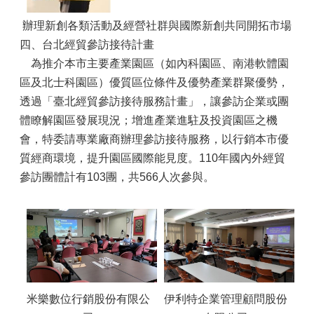
辦理新創各類活動及經營社群與國際新創共同開拓市場
四、台北經貿參訪接待計畫
為推介本市主要產業園區（如內科園區、南港軟體園
區及北士科園區）優質區位條件及優勢產業群聚優勢，
透過「臺北經貿參訪接待服務計畫」，讓參訪企業或團
體瞭解園區發展現況；增進產業進駐及投資園區之機
會，特委請專業廠商辦理參訪接待服務，以行銷本市優
質經商環境，提升園區國際能見度。110年國內外經貿
參訪團體計有103團，共566人次參與。
米樂數位行銷股份有限公
伊利特企業管理顧問股份