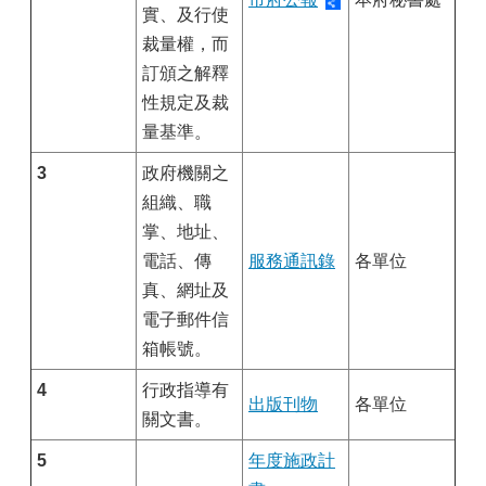
實、及行使
裁量權，而
訂頒之解釋
性規定及裁
量基準。
3
政府機關之
組織、職
掌、地址、
電話、傳
服務通訊錄
各單位
真、網址及
電子郵件信
箱帳號。
4
行政指導有
出版刊物
各單位
關文書。
5
年度施政計