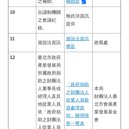
之補助。
補助款
10
合議制機關
無此項資訊
之會議紀
提供
錄。
11
遊說法資訊
遊說法資訊
政風處
專區
12
臺北市政府
產業發展局
所屬政府捐
助之財團法
「政府捐助
人董事長或
本局
之財團法人
經理人及其
財團法人臺
從業人員薪
他從業人員
北市會展產
資處理原
依「政府捐
業發展基金
則」辦理情
助之財團法
會
形一覽表
人從業人員