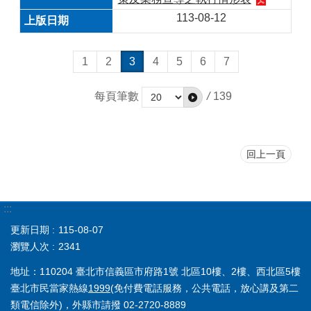
113-08-12
1
2
3
4
5
6
7
每頁筆數
/
139
回上一頁
:::
更新日期
115-08-07
瀏覽人次
2341
地址：110204 臺北市信義區市府路1號 北區10樓、2樓、西北區5樓
臺北市民當家熱線
1999
(免付費電話服務，公共電話，放心講及第二
類電信除外)，外縣市請撥 02-2720-8889