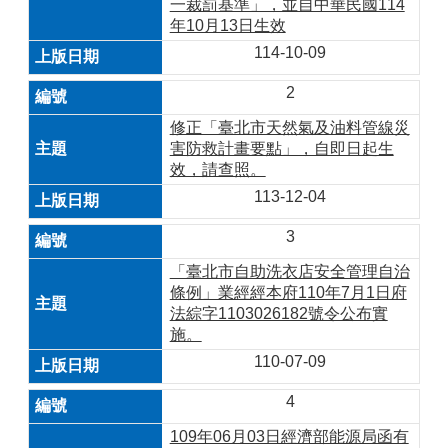
一裁罰基準」，並自中華民國114
年10月13日生效
114-10-09
2
修正「臺北市天然氣及油料管線災
害防救計畫要點」，自即日起生
效，請查照。
113-12-04
3
「臺北市自助洗衣店安全管理自治
條例」業經經本府110年7月1日府
法綜字1103026182號令公布實
施。
110-07-09
4
109年06月03日經濟部能源局函有