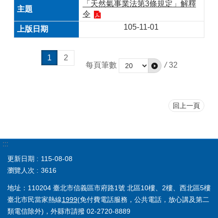
「天然氣事業法第3條規定」解釋
令
105-11-01
1
2
每頁筆數
/
32
回上一頁
:::
更新日期
115-08-08
瀏覽人次
3616
地址：110204 臺北市信義區市府路1號 北區10樓、2樓、西北區5樓
臺北市民當家熱線
1999
(免付費電話服務，公共電話，放心講及第二
類電信除外)，外縣市請撥 02-2720-8889