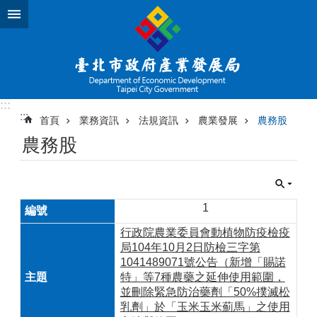
跳到主要內容區塊
:::
:::
首頁
業務資訊
法規資訊
農業發展
農務股
農務股
1
行政院農業委員會動植物防疫檢疫
局104年10月2日防檢三字第
1041489071號公告（新增「賜諾
特」等7種農藥之延伸使用範圍，
並刪除緊急防治藥劑「50%撲滅松
乳劑」於「玉米玉米薊馬」之使用