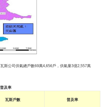
家瓦斯公司供氣總戶數
69萬4,656戶
，供氣量
3億2,557萬
氣普及率
瓦斯戶數
普及率