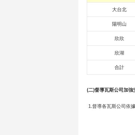
大台北
陽明山
欣欣
欣湖
合計
(二)督導瓦斯公司加
1.督導各瓦斯公司依