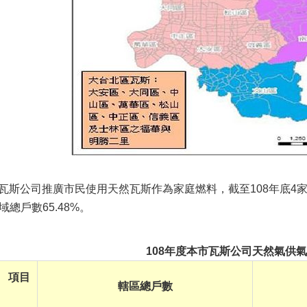
瓦斯公司推廣市民使用天然瓦斯作為家庭燃料，截至
108
年底4
域總戶數
65.48%
。
108年度本市瓦斯公司天然氣供
項目
轄區總戶數