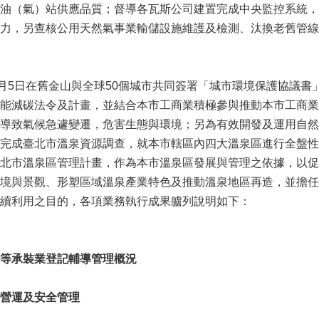
油（氣）站供應品質；督導各瓦斯公司建置完成中央監控系統，
力，另查核公用天然氣事業輸儲設施維護及檢測、汰換老舊管線
月5日在舊金山與全球50個城市共同簽署「城市環境保護協議
能減碳法令及計畫，並結合本市工商業積極參與推動本市工商業
導致氣候急遽變遷，危害生態與環境；另為有效開發及運用自然
完成臺北市溫泉資源調查，就本市轄區內四大溫泉區進行全盤性
北市溫泉區管理計畫，作為本市溫泉區發展與管理之依據，以促
境與景觀、形塑區域溫泉產業特色及推動溫泉地區再造，並擔任
續利用之目的，各項業務執行成果臚列說明如下：
等承裝業登記輔導管理概況
營運及安全管理