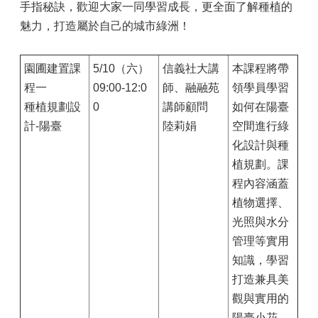
手指秘訣，歡迎大家一同學習成長，更全面了解種植的
魅力，打造屬於自己的城市綠洲！
園圃建置課
5/10（六）
信義社大講
本課程將帶
程一
09:00-12:0
師、融融苑
領學員學習
種植規劃設
0
講師顧問
如何在陽臺
計-陽臺
陸莉娟
空間進行綠
化設計與種
植規劃。課
程內容涵蓋
植物選擇、
光照與水分
管理等實用
知識，學習
打造兼具美
觀與實用的
陽臺小花