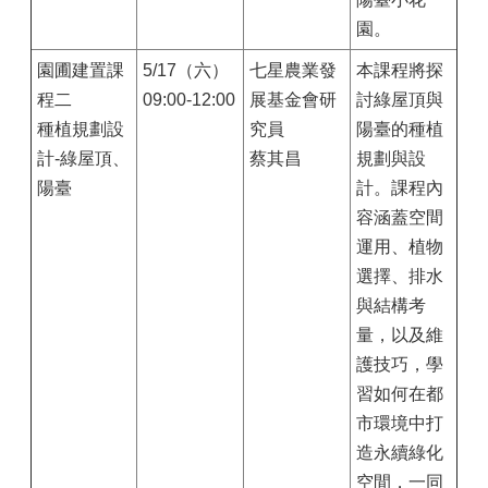
園。
園圃建置課
5/17（六）
七星農業發
本課程將探
程二
09:00-12:00
展基金會研
討綠屋頂與
種植規劃設
究員
陽臺的種植
計-綠屋頂、
蔡其昌
規劃與設
陽臺
計。課程內
容涵蓋空間
運用、植物
選擇、排水
與結構考
量，以及維
護技巧，學
習如何在都
市環境中打
造永續綠化
空間，一同