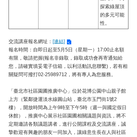
探索綠屋頂
的多元可能
性。
交流講座報名網址：
[連結]
報名時間：自即日起至5月5日（星期一）17:00止名額
有限，敬請把握(報名非錄取，錄取成功會再寄通知給
您，請確實填妥電子信箱，以利活動訊息聯繫)，若有相
關疑問可撥打02-25989712，將有專人為您服務。
「臺北市社區園圃推廣中心」位於花博公園中山親子館
上方（緊鄰捷運淡水線圓山站，臺北市玉門街1號2
樓），開放時間為上午9時至下午5時（週一與國定假日
休館），推廣中心展示社區園圃相關議題與資訊，將不
定期邀請各類議題講者，進行公開課程及交流講座，誠
摯歡迎有興趣的朋友一同加入，讓綠意生長在人與社區