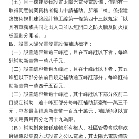
（五）同一棟建築物設置太陽光電發電設備，僅能有一
取得同意備案資格者提出申請補助。所稱「棟」係指建
築技術規則建築設計施工編第一條第四十三款規定「以
具有單獨或共同之出入口並以無開口之防火牆及防火樓
板區劃分開者。」
四、設置太陽光電發電設備補助標準：
（一）設置總容量逾三峰瓩，且在五峰瓩以下者，每峰
瓩補助新臺幣一萬八千元。
（二）設置總容量逾五峰瓩，且在十峰瓩以下者，其五
峰瓩以下部分依前目規定補助逾五峰瓩部分，每峰瓩補
助新臺幣一萬四千五百元。
（三）設置總容量逾十峰瓩，其十峰瓩以下部分依前二
目規定補助；逾十峰瓩部分每峰瓩補助新臺幣一萬三千
元，每案最高補助新臺幣一百五十萬元，補助額度以實
際支用費用百分之四十九為限。
（四）補助對象如係建物所有權人、社區管委會或非政
府組織以集資方式設置之公民電廠，其太陽光電設備設