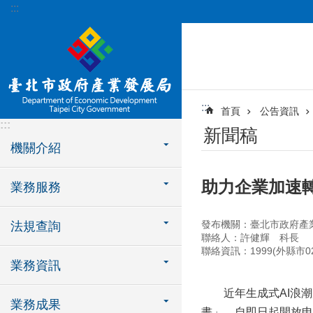
:::
跳到主要內容區塊
:::
首頁
公告資訊
:::
新聞稿
機關介紹
助力企業加速
業務服務
發布機關：臺北市政府產
法規查詢
聯絡人：許健輝 科長
聯絡資訊：1999(外縣市02-
業務資訊
近年生成式AI浪潮席
業務成果
畫」，自即日起開放申