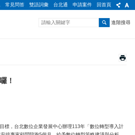
統
常見問答
雙語詞彙
台北通
申請案件
回首頁
進階搜尋
跑囉！
標，台北數位企業發展中心辦理113年「數位轉型導入計
並安排專家顧問陪跑5個月，給予數位轉型策略建議與分析，