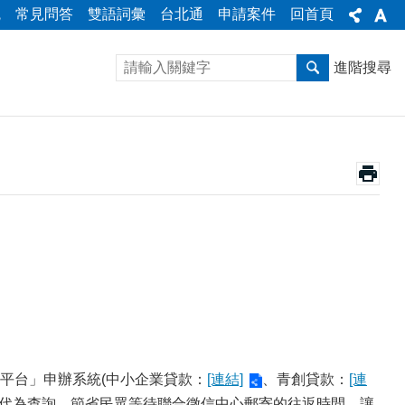
統
常見問答
雙語詞彙
台北通
申請案件
回首頁
進階搜尋
台」申辦系統(中小企業貸款：
[連結]
、青創貸款：
[連
構代為查詢，節省民眾等待聯合徵信中心郵寄的往返時間，讓