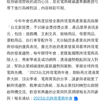
取得破億營收的成功心法，並在電商權威盧希鵬教授引
導下進行高峰對談，內容精彩可期。
今年年會也將再度頒發全臺跨境電商產業最高殊榮
「台北新貿獎」予10家金獎得獎企業，產品業界表現多
元，包括：遊戲機、文創文具、寵物用品、母嬰用品、
運動用品、自行車零配件等，充分驗證多產業在跨境電
商領域的優異表現。臺北市政府產業發展局看準跨境電
商的發展趨勢，每年辦理年會，更匯集國際跨境電商高
階人士、專家學者及成功網商，透過趨勢觀點與深入對
談，幫助企業精確接軌最新趨勢與脈動、掌握全球跨境
電商先機。「2023台北跨境電商年會」期盼再次透過業
界大師、頂尖學者、電商菁英的分享，讓參與者能更了
解跨境趨勢、觀摩成功典範，並為企業找到轉型出路開
啟商機交流。歡迎有興趣的企業與民眾踴躍報名共同參
與！報名連結：
2023台北跨境電商年會