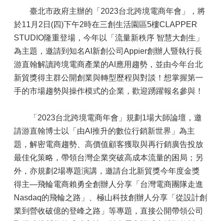
臺北市政府主辦的「2023台北跨境電商年會」，將
於11月2日(四)下午2時在三創生活園區5樓CLAPPER
STUDIO隆重登場，今年以「流量新秩序 智慧大創生」
為主題，邀請到知名AI新創公司Appier創辦人暨執行長
游直翰解讀跨境電商產業的AI應用趨勢，並由今年台北
新貿獎得主群公開創業與轉型歷程與對談！想掌握第一
手的市場趨勢與操作模式的企業，歡迎踴躍報名參與！
「2023台北跨境電商年會」規劃1場大師論壇，邀
請游直翰博士以「由AI推升的數位行銷新世界」為主
題，解密電商趨勢、高價值顧客獲取與再行銷廣告投放
最佳化策略，帶領台灣企業突破高成本流量的困局；另
外，亦規劃2場專題演講，邀請台北新貿獎今年度金獎
得主—飛輪電商賴勇全創辦人分享「台灣電商團隊走進
Nasdaq的飛輪之路」、極山科技創辦人分享「從設計創
業到營收破億的登峰之路」等專題，直接公開帶領公司