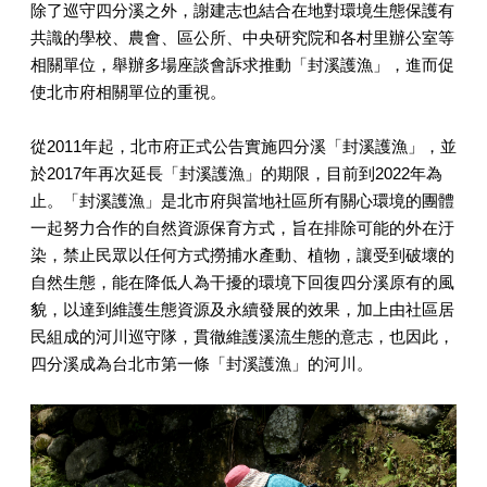
除了巡守四分溪之外，謝建志也結合在地對環境生態保護有
共識的學校、農會、區公所、中央研究院和各村里辦公室等
相關單位，舉辦多場座談會訴求推動「封溪護漁」，進而促
使北市府相關單位的重視。
從2011年起，北市府正式公告實施四分溪「封溪護漁」，並
於2017年再次延長「封溪護漁」的期限，目前到2022年為
止。「封溪護漁」是北市府與當地社區所有關心環境的團體
一起努力合作的自然資源保育方式，旨在排除可能的外在汙
染，禁止民眾以任何方式撈捕水產動、植物，讓受到破壞的
自然生態，能在降低人為干擾的環境下回復四分溪原有的風
貌，以達到維護生態資源及永續發展的效果，加上由社區居
民組成的河川巡守隊，貫徹維護溪流生態的意志，也因此，
四分溪成為台北市第一條「封溪護漁」的河川。