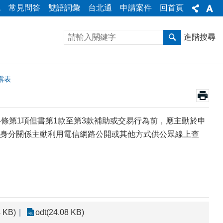
統
常見問答
雙語詞彙
台北通
申請案件
回首頁
進階搜尋
露表
條第1項但書第1款至第3款補助或交易行為前，應主動於申
身分關係主動利用電信網路公開或其他方式供公眾線上查
4 KB)
odt(24.08 KB)