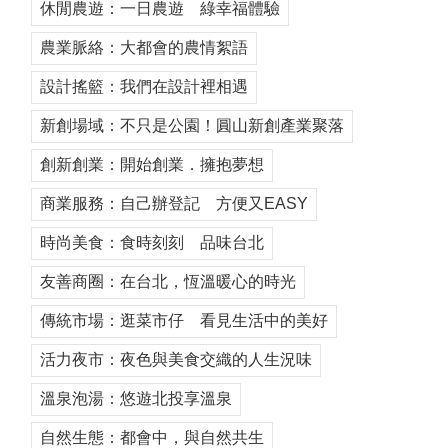
休閒農遊：一日農遊 綠幸福體驗
農業脈絡：大都會的農情絮語
設計搖籃：我們在設計裡相遇
新創場域：不只是公園！圓山新創產業聚落
創新創業：開始創業．擁抱夢想
商業服務：自己辦登記 方便又EASY
時尚美食：食時刻刻 品味台北
友善商圈：在台北，恆溫暖心的時光
傳統市場：逛菜市仔 看見生活中的美好
活力夜市：夜色與美食交織的人生況味
溫泉泡湯：悠遊北投享溫泉
自然生態：都會中，與自然共生