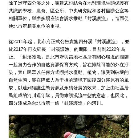
除了巡守四分溪之外，謝建志也結合在地對環境生態保護有
共識的學校、農會、區公所、中央研究院和各村里辦公室等
相關單位，舉辦多場座談會訴求推動「封溪護漁」，進而促
使北市府相關單位的重視。
從2011年起，北市府正式公告實施四分溪「封溪護漁」，並
於2017年再次延長「封溪護漁」的期限，目前到2022年為
止。「封溪護漁」是北市府與當地社區所有關心環境的團體
一起努力合作的自然資源保育方式，旨在排除可能的外在汙
染，禁止民眾以任何方式撈捕水產動、植物，讓受到破壞的
自然生態，能在降低人為干擾的環境下回復四分溪原有的風
貌，以達到維護生態資源及永續發展的效果，加上由社區居
民組成的河川巡守隊，貫徹維護溪流生態的意志，也因此，
四分溪成為台北市第一條「封溪護漁」的河川。