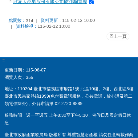
欣湖天然氣股份有限公司防詐騙宣導
點閱數：
資料更新：
115-02-12 10:00
314
資料檢視：
115-02-12 10:00
回上一頁
:::
更新日期
115-08-07
瀏覽人次
355
地址：110204 臺北市信義區市府路1號 北區10樓、2樓、西北區5樓
臺北市民當家熱線
1999
(免付費電話服務，公共電話，放心講及第二
類電信除外)，外縣市請撥 02-2720-8889
服務時間：週一至週五 上午8:30至下午5:30，例假日及國定假日休
息
臺北市政府產業發展局 版權所有 尊重智慧財產權 請勿任意轉載作商