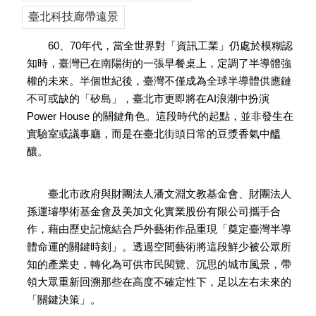
臺北科技廊帶遠景
60、70年代，當全世界對「資訊工業」仍處於模糊認
知時，臺灣已在南陽街的一張早餐桌上，定調了半導體強
權的未來。半個世紀後，臺灣不僅成為全球半導體供應鏈
不可或缺的「矽島」，臺北市更即將在AI浪潮中扮演
Power House 的關鍵角色。這段時代的起點，並非發生在
實驗室或議事廳，而是在臺北街頭日常的豆漿香氣中醞
釀。
臺北市政府與財團法人潘文淵文教基金會、財團法人
孫運璿學術基金會及美加文化實業股份有限公司攜手合
作，藉由歷史記憶結合戶外藝術作品重現「奠定臺灣半導
體命運的關鍵時刻」。透過空間藝術將這段鮮少被公眾所
知的產業史，轉化為可供市民閱覽、沉思的城市風景，帶
領大眾重新回溯那些在高度不確定性下，足以左右未來的
「關鍵決策」。