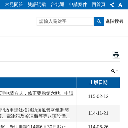
統
常見問答
雙語詞彙
台北通
申請案件
回首頁
進階搜尋
上版日期
受理申請方式，修正要點第六點、申請
115-02-12
起開放申請汰換補助無風管空氣調節
114-11-21
簾、電冰箱及冷凍櫃等等八項設備。
，受理申請114年6月30日截止。
114-06-26