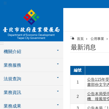
:::
跳到主要內容區塊
:::
首頁
公用事業
:::
最新消息
機關介紹
業務服務
編號
法規查詢
公告115
1
書部份文字
業務資訊
公告本局受
2
機、接風管
業務成果
3
公告本局「1