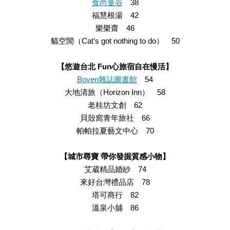
食尚曼谷
38
福慧根湯 42
樂樂齋 46
貓空閒（Cat’s got nothing to do） 50
【悠遊台北 Fun心旅宿自在慢活】
Boven雜誌圖書館
54
大地清旅（Horizon Inn） 58
老桂坊文創 62
貝殼窩青年旅社 66
帕帕拉夏藝文中心 70
【城市尋寶 帶你發掘質感小物】
艾葳精品婚紗 74
來好台灣禮品店 78
塔可商行 82
溫泉小舖 86