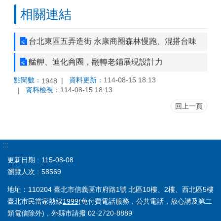
相關連結
台北東區五弄造街 永康商圈森林慢跑、混搭台味
艋舺、迪化商圈，翻轉老鋪展現設計力
點閱數：
資料更新：
114-08-15 18:13
1948
資料檢視：
114-08-15 18:13
回上一頁
:::
更新日期
115-08-08
瀏覽人次
58569
地址：110204 臺北市信義區市府路1號 北區10樓、2樓、西北區5樓
臺北市民當家熱線
1999
(免付費電話服務，公共電話，放心講及第二
類電信除外)，外縣市請撥 02-2720-8889