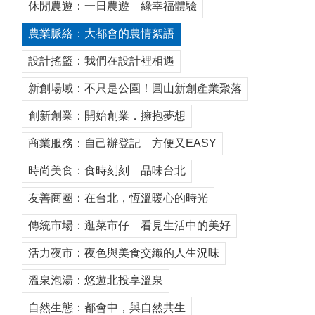
休閒農遊：一日農遊 綠幸福體驗
農業脈絡：大都會的農情絮語
設計搖籃：我們在設計裡相遇
新創場域：不只是公園！圓山新創產業聚落
創新創業：開始創業．擁抱夢想
商業服務：自己辦登記 方便又EASY
時尚美食：食時刻刻 品味台北
友善商圈：在台北，恆溫暖心的時光
傳統市場：逛菜市仔 看見生活中的美好
活力夜市：夜色與美食交織的人生況味
溫泉泡湯：悠遊北投享溫泉
自然生態：都會中，與自然共生