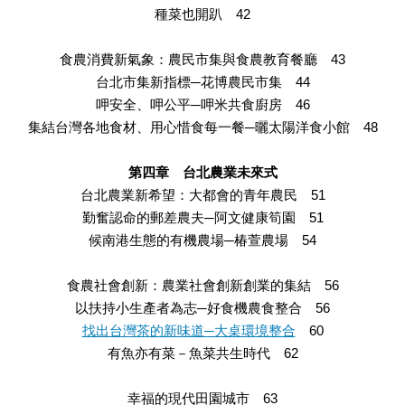
種菜也開趴 42
食農消費新氣象：農民市集與食農教育餐廳 43
台北市集新指標─花博農民市集 44
呷安全、呷公平─呷米共食廚房 46
集結台灣各地食材、用心惜食每一餐─曬太陽洋食小館 48
第四章 台北農業未來式
台北農業新希望：大都會的青年農民 51
勤奮認命的郵差農夫─阿文健康筍園 51
候南港生態的有機農場─椿萱農場 54
食農社會創新：農業社會創新創業的集結 56
以扶持小生產者為志─好食機農食整合 56
找出台灣茶的新味道─大桌環境整合
60
有魚亦有菜－魚菜共生時代 62
幸福的現代田園城市 63