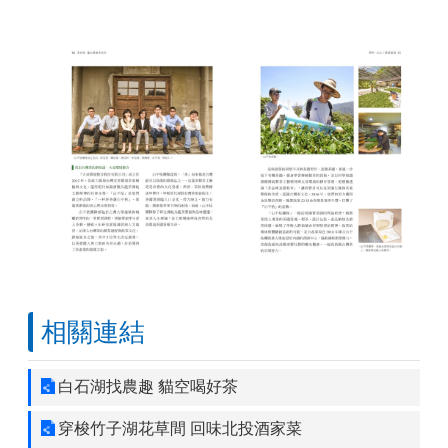
相關連結
白石湖找農趣 貓空喝好茶
穿梭竹子湖花草間 回味北投酒家菜