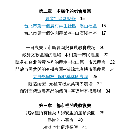
第二章 多樣化的都會農業
農業社區新蛻變
15
台北市第一個農村再生社區─溪山社區
15
台北市第一個休閒農業區─白石湖社區 17
一日農夫：市民農園與食農教育農場 20
藏身文教區裡的農場─木柵第一市民農園 20
隱身在台北蛋黃區裡的農場─松山第一市民農園 22
開放市民參與的有機農園─清涼地有機市民農園 24
大自然學校─風動草休閒農園
28
隨遇而安─元極有機蔬菓耕學農場 32
面對面傳遞農產品的價值─喜樂屋有機農場 34
第三章 都市裡的農藝復興
我家屋頂有種菜！錦安里的屋頂菜園 39
熱鬧的小菜園 40
種菜也能環境保護 41