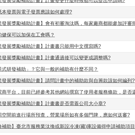
業發展獎勵補助計畫】計畫變更什麼時候都可以提出申請嗎?
紙本發票與電子發票應該如何處理?
業發展獎勵補助計畫】會有初審淘汰嗎，每家廠商都能參加評審簡
的健保可以加保在工會嗎？
業發展獎勵補助計畫】計畫書只能用中文撰寫嗎?
業發展獎勵補助計畫】計畫通過後可以變更或調整嗎?
題式研發補助」？它與一般的補助有什麼不同？
業發展獎勵補助計畫】請問計畫中的補助款與自籌款該如何編列?
電商平台，目前已經參考其他網站撰寫了使用者服務條款，是否
業發展獎勵補助計畫】計畫書是否需蓋公司大小章?
同空間前進行場所預查，營業場所如有多個門牌，應如何送審?
換補助】臺北市服務業汰換或新設冷凍(藏)庫設備得申請補助項