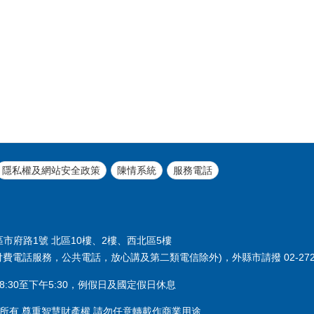
隱私權及網站安全政策
陳情系統
服務電話
義區市府路1號 北區10樓、2樓、西北區5樓
付費電話服務，公共電話，放心講及第二類電信除外)，外縣市請撥 02-2720
:30至下午5:30，例假日及國定假日休息
所有 尊重智慧財產權 請勿任意轉載作商業用途