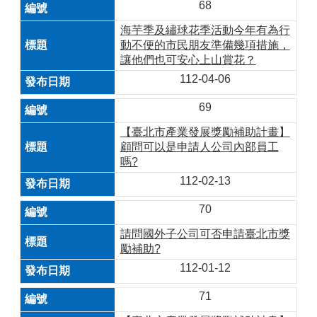
68
海芋季及繡球花季活動今年有為行
動不便的市民朋友準備幾項措施，
讓他們也可安心上山賞花？
112-04-06
69
【臺北市產業發展獎勵補助計畫】
顧問可以是申請人公司內部員工
嗎?
112-02-13
70
請問國外子公司可否申請臺北市獎
勵補助?
112-01-12
71