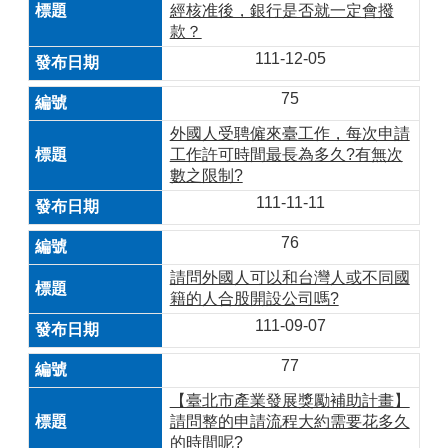
經核准後，銀行是否就一定會撥
款？
111-12-05
75
外國人受聘僱來臺工作，每次申請
工作許可時間最長為多久?有無次
數之限制?
111-11-11
76
請問外國人可以和台灣人或不同國
籍的人合股開設公司嗎?
111-09-07
77
【臺北市產業發展獎勵補助計畫】
請問整的申請流程大約需要花多久
的時間呢?