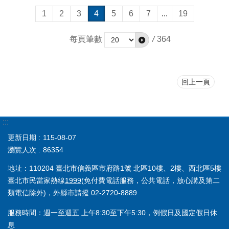
1
2
3
4
5
6
7
...
19
每頁筆數
/
364
回上一頁
:::
更新日期
115-08-07
瀏覽人次
86354
地址：110204 臺北市信義區市府路1號 北區10樓、2樓、西北區5樓
臺北市民當家熱線
1999
(免付費電話服務，公共電話，放心講及第二
類電信除外)，外縣市請撥 02-2720-8889
服務時間：週一至週五 上午8:30至下午5:30，例假日及國定假日休
息