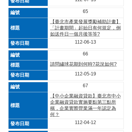
65
【臺北市產業發展獎勵補助計畫】
「計畫期間」起始日有何規定，例
如送件日一個月後等等?
112-06-13
66
請問繡球花期到何時?花況如何?
112-05-19
67
【中小企業融資貸款】臺北市中小
企業融資貸款實施要點第三點所
稱，企業實際營業滿一年認定為
何？
112-04-12